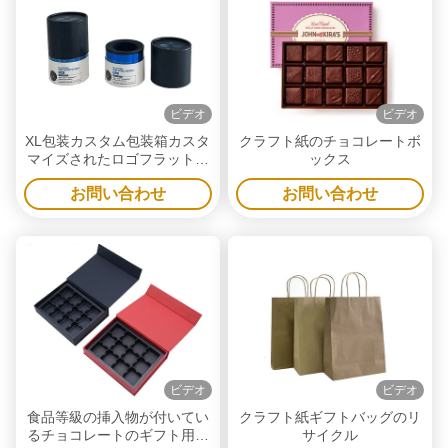
ビデオ
ビデオ
XL包装カスタム包装箱カスタ
クラフト紙のチョコレートボ
マイズされたロゴフラットエ
ックス
ッジ紙管包装クラフト紙丸箱
お問い合わせ
お問い合わせ
包装チョコレートギフトキャ
ンディボックス
ビデオ
ビデオ
食品等級の挿入物が付いてい
クラフト紙ギフトバッグのリ
るチョコレートのギフト用の
サイクル