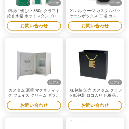
ビデオ
ビデオ
環境に優しい 350g クラフト
XLパッケージ カスタムパッ
紙香水箱 ホットスタンプロゴ
ケージボックス 工場 カスタ
とグリーンリボンアクセサリ
ムクラフトキャンドル 蓋と底
お問い合わせ
お問い合わせ
ー
付き 頑丈なギフトキャンドル
紙のトレイ付き
ビデオ
ビデオ
カスタム 豪華 マグネティッ
XL包装 卸売 カスタム クラフ
ク フェイス クリーム ギフト
ト紙包装 ロゴ入り 化粧品 衣
ボックス リサイクル可能
類用 リサイクル可能なソリュ
お問い合わせ
お問い合わせ
2mm 硬板 スキンケア 梱包
ーション テクスチャード加工
ボックス EVA 挿入 彫り金色
された表面 日常の小売プロモ
のロゴ
ーションに最適 サステナブル
なブランディング