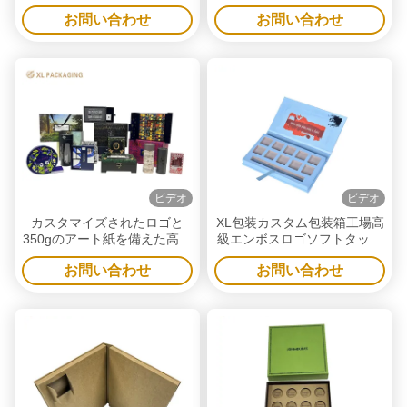
箱再生利用できる黒いクラフ
お問い合わせ
お問い合わせ
ト紙箱
ビデオ
ビデオ
カスタマイズされたロゴと
XL包装カスタム包装箱工場高
350gのアート紙を備えた高級
級エンボスロゴソフトタッチ
磁気ギフトボックス、プレミ
ラミネーションファッション
お問い合わせ
お問い合わせ
アムギフトセット包装用
フェイスアイシャドウパレッ
ト紙包装箱ミラー付き