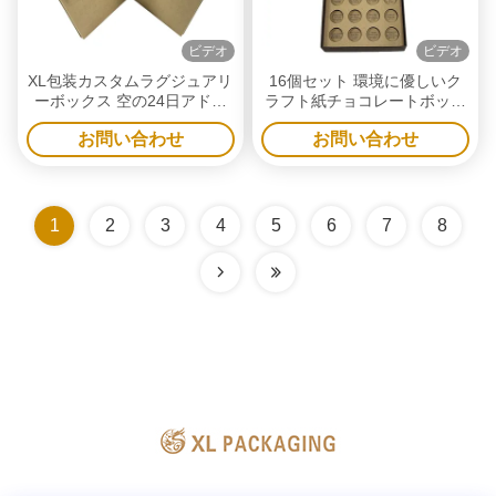
ビデオ
ビデオ
XL包装カスタムラグジュアリ
16個セット 環境に優しいク
ーボックス 空の24日アドベ
ラフト紙チョコレートボック
ントカレンダー包装箱 リサイ
ス 食品安全認定 SGS カスタ
お問い合わせ
お問い合わせ
クル可能なクラフト紙製硬質
ムカバー&バースデザイン バ
箱 お茶 おもちゃ用
レンタインデー
1
2
3
4
5
6
7
8