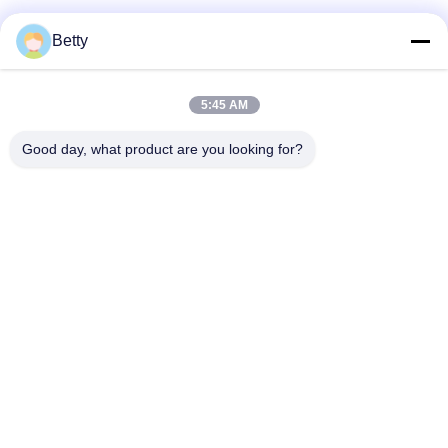
ソーシャル メディア
Betty
5:45 AM
迅速な連絡
Good day, what product are you looking for?
テレ
86-755-28357826
メール
anna01@xlpackaging.com
住所
1810スチール アジア 番号1郵便番号: 福安通り18番地,平湖
小区,ロンガング区,深?? 市518111
プライバシーポリシー
|
地図
中国 良質 カスタム印刷された包装箱 提供者 著作権 2024-2026