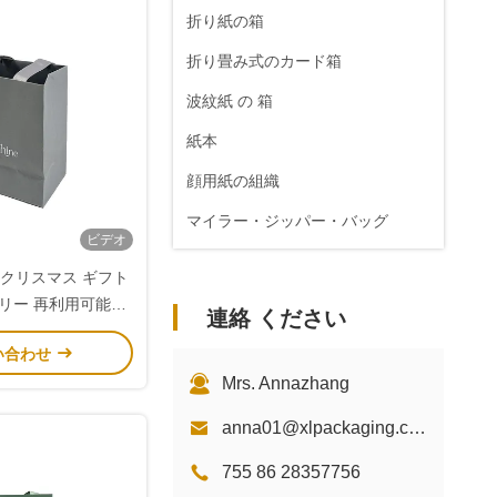
折り紙の箱
折り畳み式のカード箱
波紋紙 の 箱
紙本
顔用紙の組織
マイラー・ジッパー・バッグ
ビデオ
ペーパー ステッカーのラベル
 クリスマス ギフト
リー 再利用可能な
連絡 ください
化リボンハンドル カ
い合わせ
パントン色
Mrs. Annazhang
anna01@xlpackaging.com
755 86 28357756