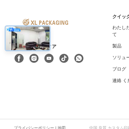
クイッ
わたした
て
製品
ソーシャル メディア
ソリュ
ブログ
連絡 く
プライバシーポリシー
|
地図
中国 良質 カスタム印刷された