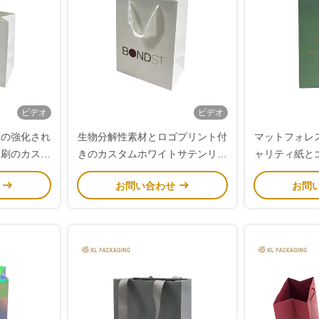
ビデオ
ビデオ
めの強化され
生物分解性素材とロゴプリント付
マットフォレ
印刷のカスタ
きのカスタムホワイトサテンリボ
ャリティ紙と
衣料紙袋
ンハンドル紙ショッピングバッグ
せ
お問い合わせ
お問