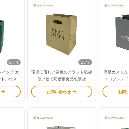
ビデオ
ビデオ
バッグ カ
環境に優しい茶色のクラフト紙袋
高級カスタム
ンドル付き
使い捨て切断柄食品包装袋
エコフレンド
買い物袋 強
せ
お問い合わせ
お問
スタム