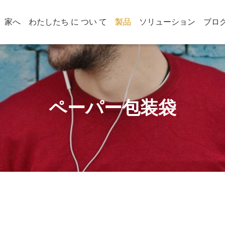
家へ
わたしたち に つい て
製品
ソリューション
ブロ
ペーパー包装袋