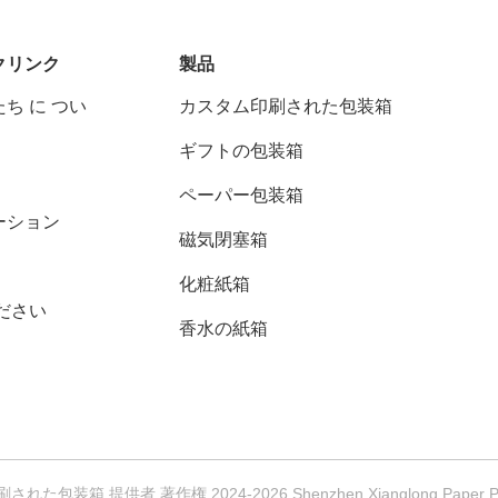
クリンク
製品
ち に つい
カスタム印刷された包装箱
ギフトの包装箱
ペーパー包装箱
ーション
磁気閉塞箱
化粧紙箱
ださい
香水の紙箱
包装箱 提供者 著作権 2024-2026 Shenzhen Xianglong Paper Pr