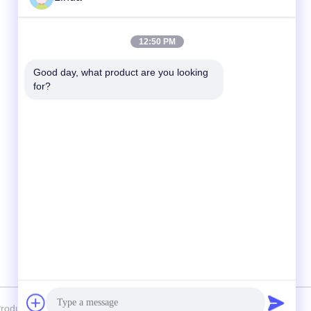
迅速な連絡
12:50 PM
テレ
Good day, what product are you looking 
for?
86-755-28357826
メール
anna01@xlpackaging.com
住所
1810スチール アジア 番号1郵便番号: 福安通
り18番地,平湖小区,ロンガング区,深?? 市
518111
oduct & Packaging Co., Ltd. すべての権利は保護されています.