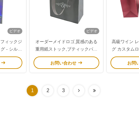
ビデオ
ビデオ
ラフィックジ
オーダーメイドロゴ,質感のある
高級ワイン 
 - シルバ
重用紙ストック,ブティックパッ
グ カスタム
バッグ
ケージ用のリブ付布のハンドル付
れた底,プレ
せ
お問い合わせ
お問
きの豪華灰色の紙プレゼントバッ
とギフトパッ
グ
曲がっ
1
2
3