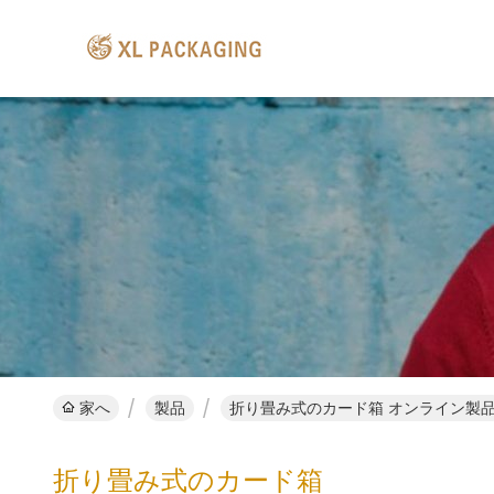
家へ
製品
折り畳み式のカード箱 オンライン製
折り畳み式のカード箱