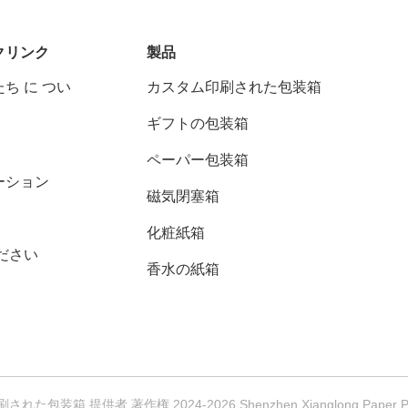
クリンク
製品
ち に つい
カスタム印刷された包装箱
ギフトの包装箱
ペーパー包装箱
ーション
磁気閉塞箱
化粧紙箱
ださい
香水の紙箱
包装箱 提供者 著作権 2024-2026 Shenzhen Xianglong Paper Pr