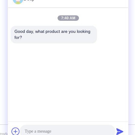
迅速な連絡
7:40 AM
テレ
Good day, what product are you looking 
for?
86-755-28357826
メール
anna01@xlpackaging.com
住所
1810スチール アジア 番号1郵便番号: 福安通
り18番地,平湖小区,ロンガング区,深?? 市
518111
oduct & Packaging Co., Ltd. すべての権利は保護されています.