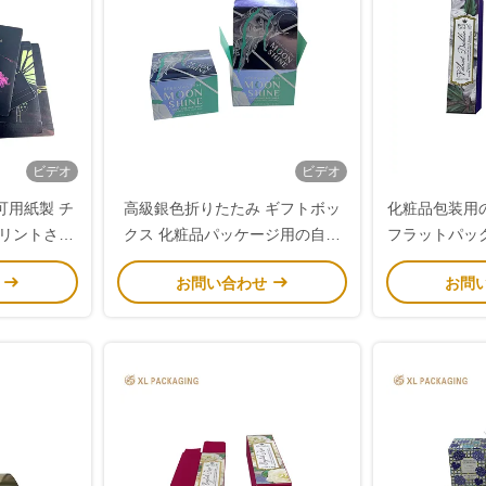
ビデオ
ビデオ
可用紙製 チ
高級銀色折りたたみ ギフトボッ
化粧品包装用
プリントされ
クス 化粧品パッケージ用の自動
フラットパッ
ゴ
ロック底
カスタムロ
せ
お問い合わせ
お問