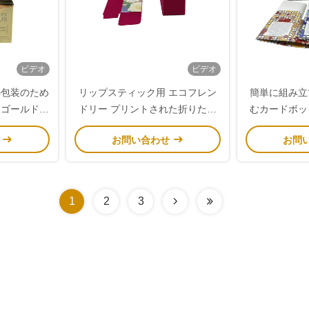
ビデオ
ビデオ
の包装のため
リップスティック用 エコフレン
簡単に組み立
級ゴールド凸
ドリー プリントされた折りたた
むカードボッ
紙箱
む紙カードボックス
自動ロックボ
せ
お問い合わせ
お問
気のある
1
2
3