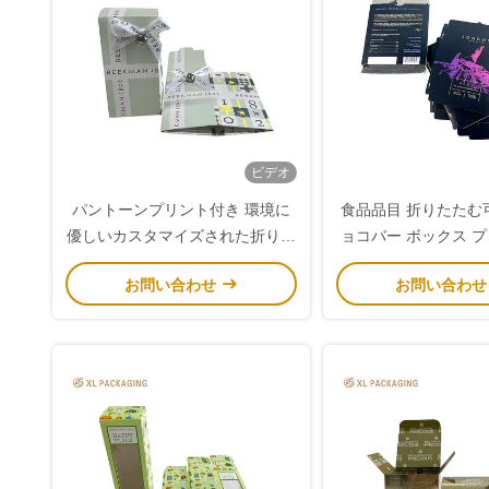
ビデオ
パントーンプリント付き 環境に
食品品目 折りたたむ
優しいカスタマイズされた折り紙
ョコバー ボックス 
箱 手クリーム&美容製品のための
た彫刻ロ
お問い合わせ
お問い合わ
完璧なギフトバッグ