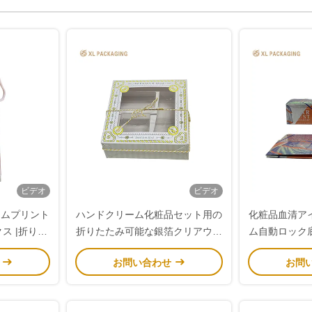
ビデオ
ビデオ
タムプリント
ハンドクリーム化粧品セット用の
化粧品血清ア
ス |折りた
折りたたみ可能な銀箔クリアウィ
ム自動ロック
トック
ンドウギフトボックス
せ
お問い合わせ
お問