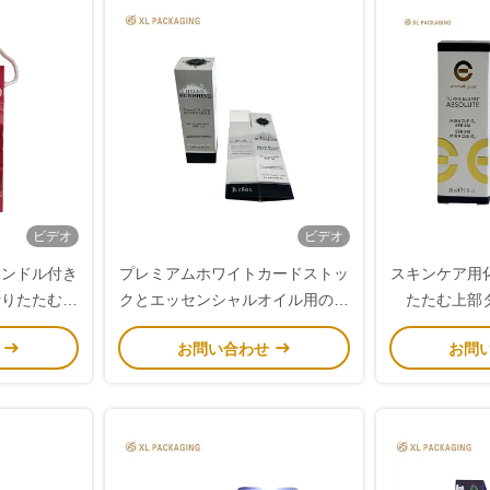
ビデオ
ビデオ
ハンドル付き
プレミアムホワイトカードストッ
スキンケア用
折りたたむ紙
クとエッセンシャルオイル用のモ
たたむ上部
袋
ノクロレトロプリントを備えた折
せ
お問い合わせ
お問
りたたみ可能なフラット構造の化
粧品包装ボックス