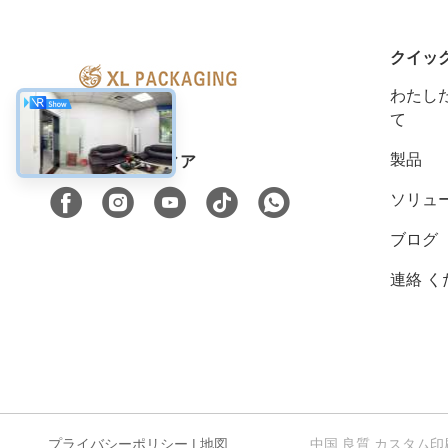
クイッ
わたした
て
製品
ソーシャル メディア
ソリュ
ブログ
連絡 く
プライバシーポリシー
|
地図
中国 良質 カスタム印刷された