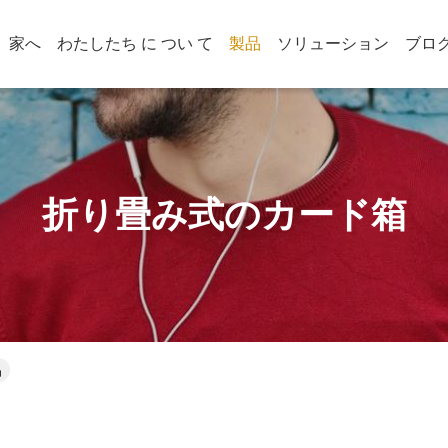
家へ
わたしたち に つい て
製品
ソリューション
ブロ
折り畳み式のカード箱
品