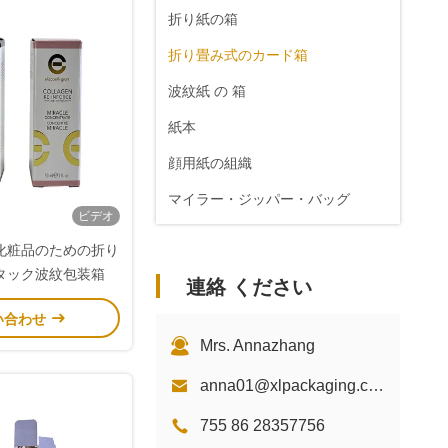
折り紙の箱
折り畳み式のカード箱
波紋紙 の 箱
紙本
顔用紙の組織
マイラー・ジッパー・バッグ
ビデオ
ペーパー ステッカーのラベル
化粧品のための折り
タック波紋包装箱
連絡 ください
い合わせ
Mrs. Annazhang
anna01@xlpackaging.com
755 86 28357756