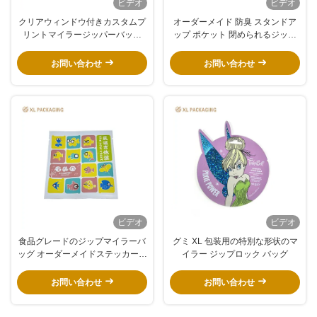
ビデオ
ビデオ
クリアウィンドウ付きカスタムプ
オーダーメイド 防臭 スタンドア
リントマイラージッパーバッグ
ップ ポケット 閉められるジッパ
（電子機器用）
ー 防湿 マイラー バッグ オーダー
メイド 紙ステッカー ラベル
お問い合わせ
お問い合わせ
ビデオ
ビデオ
食品グレードのジップマイラーバ
グミ XL 包装用の特別な形状のマ
ッグ オーダーメイドステッカーと
イラー ジップロック バッグ
湿度防止スタンドアップポック
お問い合わせ
お問い合わせ