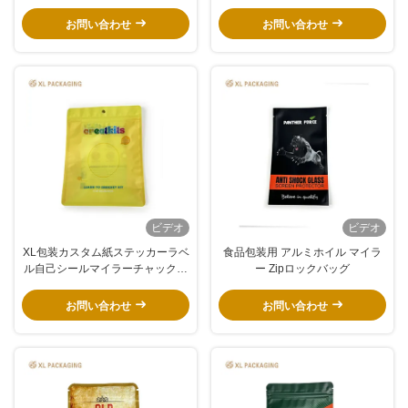
マイラージッパーバッグ プラスチ
のステッカーラベル付き カスタム
ック食品パッケージ スタンドアッ
形
お問い合わせ
お問い合わせ
プポック
ビデオ
ビデオ
XL包装カスタム紙ステッカーラベ
食品包装用 アルミホイル マイラ
ル自己シールマイラーチャック袋
ー Zipロックバッグ
プラスチックスタンドアップ包装
袋カスタマイズされたロゴ印刷
お問い合わせ
お問い合わせ