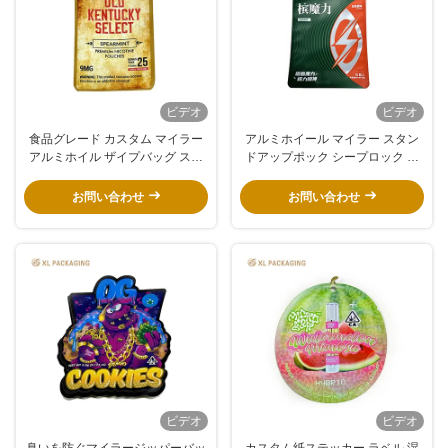
ビデオ
ビデオ
食品グレード カスタム マイラー
アルミホイール マイラー スタン
アルミホイル ザイプバッグ スタ
ドアップポック シープロック カ
ンドアップ ポケット スナック・
スタム紙ステッカー ラベル 食品
キャンディ
パッケージ
お問い合わせ
お問い合わせ
ビデオ
ビデオ
臭いを防ぐマイラージッパーバッ
カスタム紙ステッカー ラベル 湿