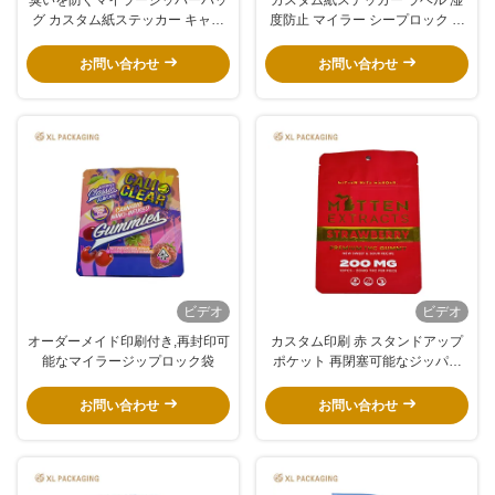
グ カスタム紙ステッカー キャン
度防止 マイラー シープロック バ
ディの包装のための密封されたプ
ッグ プラスチックマスク 梱包 シ
ラスチック袋
ープロック
お問い合わせ
お問い合わせ
ビデオ
ビデオ
オーダーメイド印刷付き,再封印可
カスタム印刷 赤 スタンドアップ
能なマイラージップロック袋
ポケット 再閉塞可能なジッパー
閉塞と内蔵 ハングホール
お問い合わせ
お問い合わせ