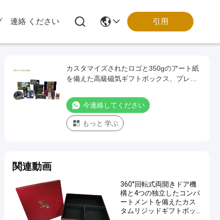
引用
グ
連絡 ください
カスタマイズされたロゴと350gのアート紙
を備えた高級磁気ギフトボックス、プレミ
アムギフトセット包装用
今連絡してください
もっと 学ぶ
関連動画
360°回転式両開きドア機
構と4つの独立したコンパ
ートメントを備えたカス
タムリジッドギフトボッ
クス（ラグジュアリーパ