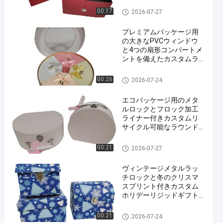
ッケージ用）
ペーパー包装箱
00:17
2026-07-27
プレミアムパッケージ用
の大きなPVCウィンドウ
と4つの扇形コンパートメ
ントを備えたカスタムラ
ウンドリジッドギフトボ
ックス
ペーパー包装箱
00:26
2026-07-24
エコパッケージ用のメタ
ルロックとフロック加工
ライナー付きカスタムリ
サイクル可能なラウンド
スーツケースギフトボッ
クス
ペーパー包装箱
00:21
2026-07-27
ヴィンテージメタルラッ
チロックと冬のクリスマ
スプリント付きカスタム
ホリデーリジッドギフト
ボックス
ペーパー包装箱
00:21
2026-07-24