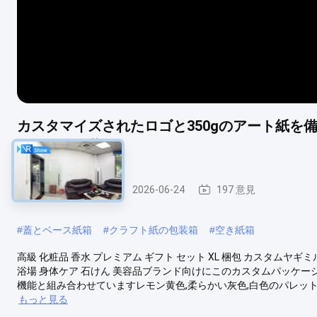
カスタマイズされたロゴと350gのアート紙を
トセット包装用
ペーパー包装箱
2026-06-24
197 意見
#
蓋とベース紙箱
#
クラフト紙の包装箱
#
空き紙箱
高級 化粧品 香水 プレミアム ギフト セット XL 梱包 カスタムヤ
浴場 身体ケア 石けん 美容品ブランド向けにこのカスタムパッケー
機能と組み合わせていますレモン黄色,柔らかい灰色,白色のパレットの
もっと見る