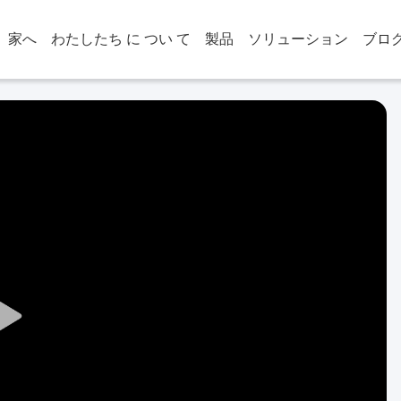
家へ
わたしたち に つい て
製品
ソリューション
ブロ
Play
Video