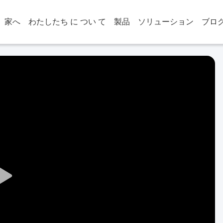
家へ
わたしたち に つい て
製品
ソリューション
ブロ
Play
Video