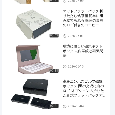
00:47
2025-07-09
マットフラットパック 折
りたたむ式茶箱 簡単に組
み立てられる 銀色の葉巻
のロゴ付きのコーヒー・
ティー用のギフトボック
ス
折り紙の箱
00:43
2026-06-01
環境に優しい磁気ギフト
ボックス,内蔵鏡と磁気閉
塞
磁気閉塞箱
2026-05-15
00:38
高級エンボスゴルフ磁気
ボックス |黒の光沢に白の
ロゴ |オプションの折りた
たみ式フラットパックデ
ザイン
磁気閉塞箱
00:41
2026-06-04