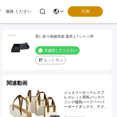
引用
グ
連絡 ください
黒い折り紙磁気箱 服装とTシャツ用
今連絡してください
もっと 学ぶ
関連動画
ジュエリーネックレスブ
レスレット用XLパッケー
ジング磁気ハードペーパ
ーボードボックス、テク
スチャペーパーブック形
状
カスタム印刷された包装箱