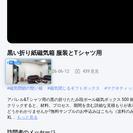
黒い折り紙磁気箱 服装とTシャツ用
磁気閉塞箱
2026-06-12
439 意見
#
磁気閉鎖の堅い箱
#
磁気閉じるギフトボックス
#
マグネティッ
アパレル&Tシャツ用の黒の折りたたみ段ボール磁気ボックス 500 
クリックすると、材料、プロセス、期間を含む詳細な見積もりが表
どうかわかりませんか?無料サンプルのお申込みはこちら（送料のみ
XL ...
もっと見る
訪問者のメッセージ