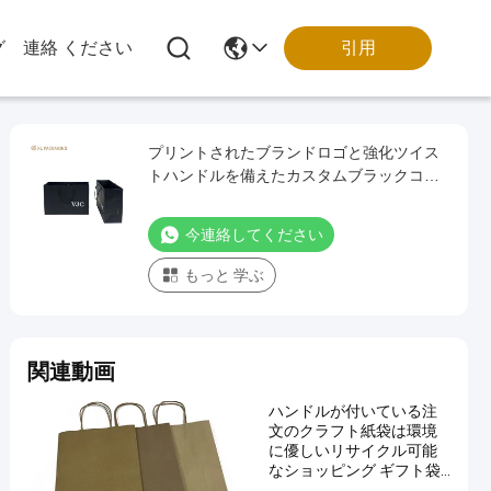
引用
グ
連絡 ください
プリントされたブランドロゴと強化ツイス
トハンドルを備えたカスタムブラックコー
ト紙ショッピングギフトバッグ
今連絡してください
もっと 学ぶ
関連動画
ハンドルが付いている注
文のクラフト紙袋は環境
に優しいリサイクル可能
なショッピング ギフト袋
は注文のロゴの印刷を受