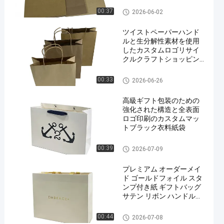
け入れます
ペーパー包装袋
00:37
2026-06-02
ツイストペーパーハンド
ルと生分解性素材を使用
したカスタムロゴリサイ
クルクラフトショッピン
グバッグ
ペーパー包装袋
00:33
2026-06-26
高級ギフト包装のための
強化された構造と全表面
ロゴ印刷のカスタムマッ
トブラック衣料紙袋
ペーパー包装袋
00:39
2026-07-09
プレミアム オーダーメイ
ド ゴールドフォイル スタ
ンプ付き紙 ギフトバッグ
サテン リボン ハンドルと
強化 折りたたまれたトッ
プ
ペーパー包装袋
00:44
2026-07-08