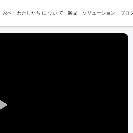
家へ
わたしたち に つい て
製品
ソリューション
ブロ
Play
Video