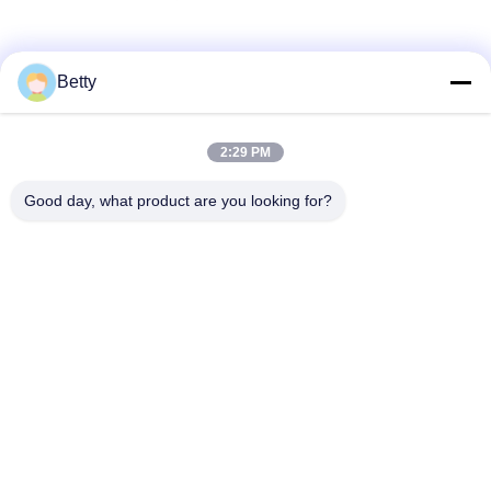
ソーシャル メディア
Betty
2:29 PM
迅速な連絡
Good day, what product are you looking for?
テレ
86-755-28357826
メール
anna01@xlpackaging.com
住所
1810スチール アジア 番号1郵便番号: 福安通り18番地,平湖
小区,ロンガング区,深?? 市518111
プライバシーポリシー
|
地図