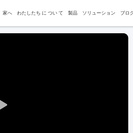
家へ
わたしたち に つい て
製品
ソリューション
ブロ
Play
Video