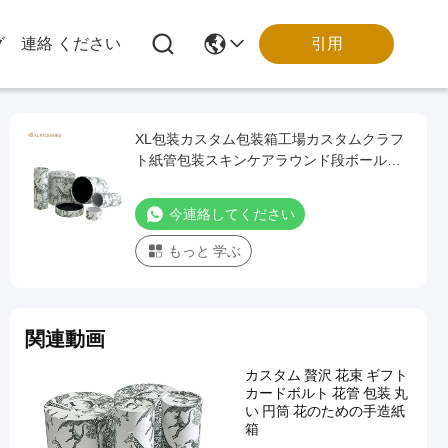
引用
グ
連絡 ください
XL包装カスタム包装箱工場カスタムクラフ
ト紙管包装スキンケアラウンド段ボール管
包装箱
今連絡してください
もっと 学ぶ
関連動画
カスタム 贅沢 花束 ギフト
カードボルト 花管 包装 丸
い 円筒 花のための手造紙
箱