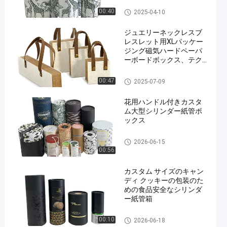
ペーパー包装の管
00:40
2025-04-10
ジュエリーネックレスブ
レスレット用XLパッケー
ジング磁気ハードペーパ
ーボードボックス、テク
スチャペーパーブック形
状
カスタム印刷された包装箱
00:47
2025-07-09
花用ハンドル付きカスタ
ム大型シリンダー紙管ボ
ックス
ペーパー包装の管
2026-06-15
00:56
カスタム サイズのキャン
ディ クッキーの包装のた
めの食品安全なシリンダ
ー紙管箱
ペーパー包装の管
00:10
2026-06-18