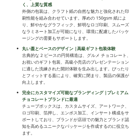
く、上質な質感
外側の包装は、クラフト紙の自然な魅力と強化された印
刷性能を組み合わせています。厚めの 150gsm 紙によ
り、鮮やかなグラフィック、鮮明なロゴ印刷、スムーズ
なラミネート加工が可能になり、環境に配慮したパッケ
ージングの需要もサポートします。
丸い蓋とベースのデザイン |高級ギフト包装体験
古典的な 2 ピースの円筒構造は、グルメ チョコレート、
お祝いのギフト包装、高級小売店のプレゼンテーション
に適した洗練された開封体験を生み出します。ぴったり
とフィットする蓋により、確実に閉まり、製品の保護が
向上します。
完全にカスタマイズ可能なブランディング |プレミアム
チョコレートブランドに最適
チューブボックスは、カスタムサイズ、アートワーク、
ロゴ印刷、箔押し、エンボス加工、インサート構成をサ
ポートしており、ブランドが店頭での魅力とブランド認
知を高めるユニークなパッケージを作成するのに役立ち
ます。