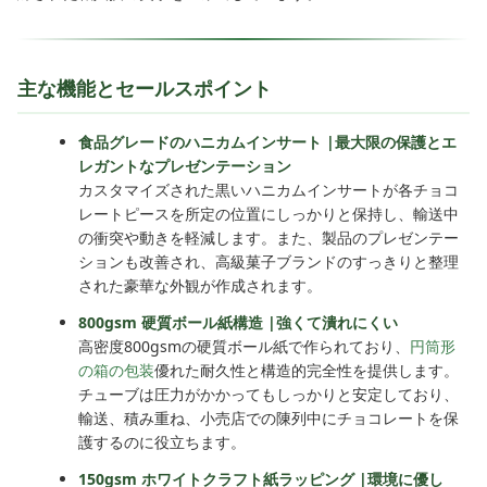
主な機能とセールスポイント
食品グレードのハニカムインサート |最大限の保護とエ
レガントなプレゼンテーション
カスタマイズされた黒いハニカムインサートが各チョコ
レートピースを所定の位置にしっかりと保持し、輸送中
の衝突や動きを軽減します。また、製品のプレゼンテー
ションも改善され、高級菓子ブランドのすっきりと整理
された豪華な外観が作成されます。
800gsm 硬質ボール紙構造 |強くて潰れにくい
高密度800gsmの硬質ボール紙で作られており、
円筒形
の箱の包装
優れた耐久性と構造的完全性を提供します。
チューブは圧力がかかってもしっかりと安定しており、
輸送、積み重ね、小売店での陳列中にチョコレートを保
護するのに役立ちます。
150gsm ホワイトクラフト紙ラッピング |環境に優し