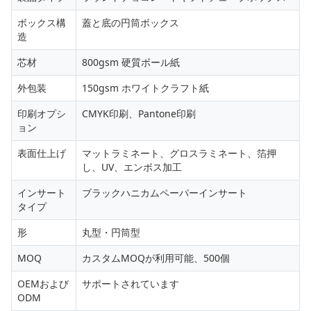
ボックス構
蓋と底の円筒ボックス
造
芯材
800gsm 硬質ボール紙
外包装
150gsm ホワイトクラフト紙
印刷オプシ
CMYK印刷、Pantone印刷
ョン
表面仕上げ
マットラミネート、グロスラミネート、箔押
し、UV、エンボス加工
インサート
ブラックハニカムペーパーインサート
タイプ
形
丸型・円筒型
MOQ
カスタムMOQが利用可能、500個
OEMおよび
サポートされています
ODM