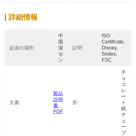
詳細情報
中
ISO 
国
Certificate, 
起源の場所:
深
証明:
Disney, 
セ
Sedex, 
ン
FSC
チ
ョ
コ
レ
製品
ー
説明
文書:
形:
ト
書 
紙
PDF
チ
ュ
ー
ブ