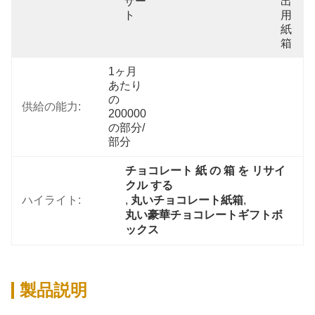
サー
出
ト
用
紙
箱
1ヶ月
あたり
の
供給の能力:
200000
の部分/
部分
チョコレート 紙 の 箱 を リサイ
クル する
ハイライト:
, 
丸いチョコレート紙箱
, 
丸い豪華チョコレートギフトボ
ックス
製品説明