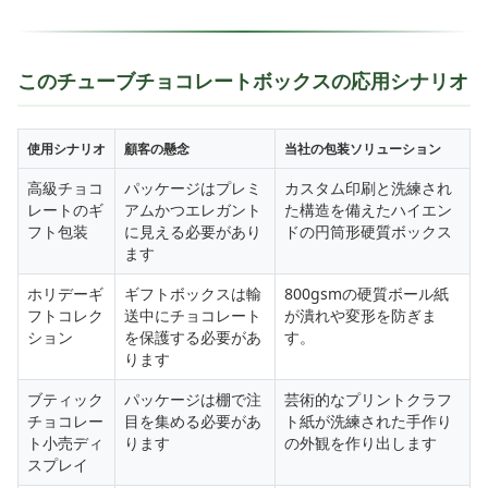
このチューブチョコレートボックスの応用シナリオ
使用シナリオ
顧客の懸念
当社の包装ソリューション
高級チョコ
パッケージはプレミ
カスタム印刷と洗練され
レートのギ
アムかつエレガント
た構造を備えたハイエン
フト包装
に見える必要があり
ドの円筒形硬質ボックス
ます
ホリデーギ
ギフトボックスは輸
800gsmの硬質ボール紙
フトコレク
送中にチョコレート
が潰れや変形を防ぎま
ション
を保護する必要があ
す。
ります
ブティック
パッケージは棚で注
芸術的なプリントクラフ
チョコレー
目を集める必要があ
ト紙が洗練された手作り
ト小売ディ
ります
の外観を作り出します
スプレイ