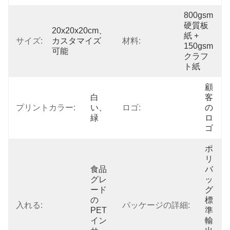
800gsm 
硬質板
20x20x20cm、
紙 + 
サイズ:
カスタマイズ
材料:
150gsm 
可能
クラフ
ト紙
顧
白
客
プリントカラー:
い、
ロゴ:
の
緑
ロ
ゴ
ポ
リ
食品
バ
グレ
ッ
ード
グ 
の
標
入れる:
パッケージの詳細:
PET
準
イン
輸