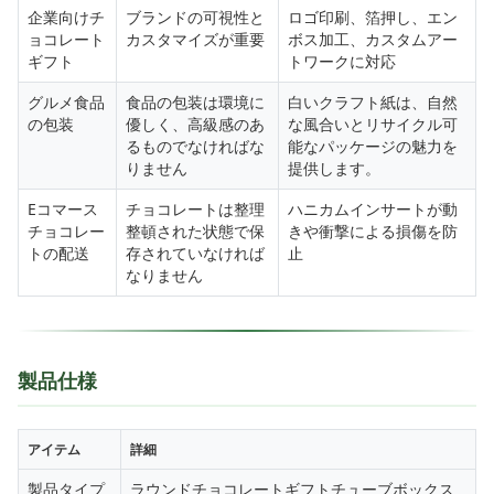
企業向けチ
ブランドの可視性と
ロゴ印刷、箔押し、エン
ョコレート
カスタマイズが重要
ボス加工、カスタムアー
ギフト
トワークに対応
グルメ食品
食品の包装は環境に
白いクラフト紙は、自然
の包装
優しく、高級感のあ
な風合いとリサイクル可
るものでなければな
能なパッケージの魅力を
りません
提供します。
Eコマース
チョコレートは整理
ハニカムインサートが動
チョコレー
整頓された状態で保
きや衝撃による損傷を防
トの配送
存されていなければ
止
なりません
製品仕様
アイテム
詳細
製品タイプ
ラウンドチョコレートギフトチューブボックス