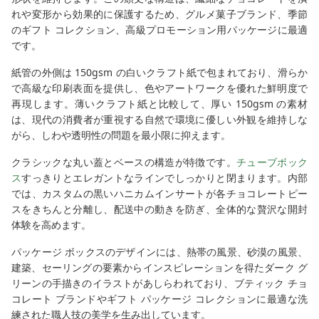
れや変形から効果的に保護するため、グルメ菓子ブランド、季節
のギフト コレクション、高級プロモーション用パッケージに最適
です。
紙管の外側は 150gsm の白いクラフト紙で包まれており、滑らか
で高級な印刷表面を提供し、色やアートワークを優れた鮮明度で
再現します。薄いクラフト紙と比較して、厚い 150gsm の素材
は、現代の消費者が重視する自然で環境に優しい外観を維持しな
がら、しわや透明性の問題を最小限に抑えます。
クラシックな丸い蓋とベースの構造が特徴です。
チューブボック
ス
すっきりとエレガントなラインでしっかりと閉まります。内部
では、カスタムの黒いハニカムインサートが各チョコレートピー
スをきちんと分離し、配送中の動きを防ぎ、全体的な贅沢な開封
体験を高めます。
パッケージ ボックスのデザインには、熱帯の風景、砂漠の風景、
建築、セーリングの要素からインスピレーションを得たダーク グ
リーンの手描きのイラストがあしらわれており、ブティック チョ
コレート ブランドやギフト パッケージ コレクションに最適な洗
練された職人技の美学を生み出しています。