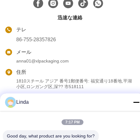
迅速な連絡
テレ
86-755-28357826
メール
anna01@xlpackaging.com
住所
1810スチール アジア 番号1郵便番号: 福安通り18番地,平湖
小区,ロンガング区,深?? 市518111
Linda
プライバシーポリシー
|
地図
中国 良質 カスタム印刷された包装箱 提供者 著作権 2024-2026
7:17 PM
Shenzhen Xianglong Paper Product & Packaging Co., Ltd. すべて
の権利は保護されています.
Good day, what product are you looking for?